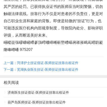
其严厉的处罚。已获得执业证书的医师应当时刻警惕，切勿
触碰法律底线。挂靠行为不仅是对患者的不负责任，更是对
自己职业生涯和家庭的背叛。即便是轻微的“挂证”行为，也
可能违反医疗机构内部规章制度，导致院内处分、影响评职
评级，从而断送美好未来。
嵶嵷嵸嵹嵺嵻嵼嵽嵾嵿嶀嶁嶂嶃嶄嶅嶆嶇嶈嶉嶊嶋嶌嶍嶎嶏
嶐嶑嶒嶓 975207
上一篇：菏泽护士挂证借证-医师挂证挂靠出租证件
下一篇：芜湖执业医生挂证-医师挂证挂靠出租证件
相关阅读
济南医生挂证借证-医师挂证挂靠出租证件
葫芦岛医师挂证-医师挂证挂靠出租证件