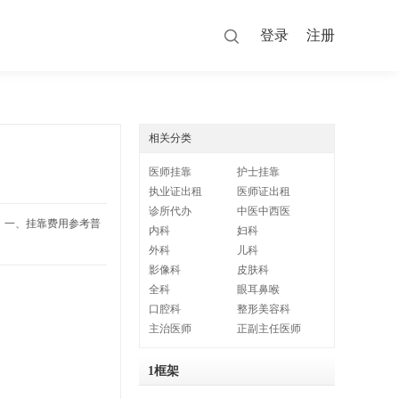
登录
注册
相关分类
医师挂靠
护士挂靠
执业证出租
医师证出租
诊所代办
中医中西医
 一、挂靠费用参考‌普
内科
妇科
外科
儿科
影像科
皮肤科
全科
眼耳鼻喉
口腔科
整形美容科
主治医师
正副主任医师
1框架