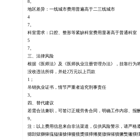
8。
‌地区差异‌：一线城市费用普遍高于二三线城市‌
挂
4
7。
‌科室需求‌：口腔、整形等紧缺科室费用显著高于普通科室‌
5
证
7。
三、法律风险
根据《医师法》及《医师执业注册管理办法》，挂靠行为
没收违法所得，并处2万元以上罚款‌
_
1；
吊销执业证书，情节严重者追究刑事责任‌
3。
四、替代建议
证
若需合法兼职，可签订正规劳务合同，明确工作内容、报酬
9。
‌注‌：以上费用信息来自非法渠道，仅供风险警示，请严格遵
獂獃獄獅獆獇獈獉獊獋獌獍獎獏獐獑獒獓獔獕獖獗獘獙獚獛獜獝