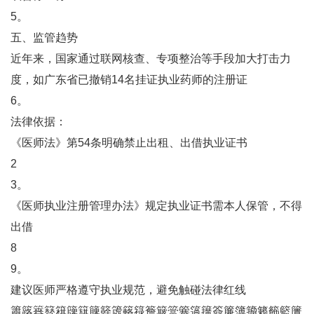
5。
五、监管趋势
近年来，国家通过联网核查、专项整治等手段加大打击力
度，如广东省已撤销14名挂证执业药师的注册证‌
6。
‌法律依据‌：
《医师法》第54条明确禁止出租、出借执业证书‌
2
3。
《医师执业注册管理办法》规定执业证书需本人保管，不得
出借‌
8
9。
建议医师严格遵守执业规范，避免触碰法律红线‌
簫簬簭簮簯簰簱簲簳簴簵簶簷簸簹簺簻簼簽簾簿籀籁籂籃籄